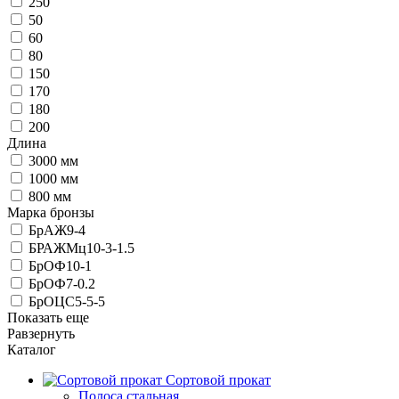
250
50
60
80
150
170
180
200
Длина
3000 мм
1000 мм
800 мм
Марка бронзы
БрАЖ9-4
БРАЖМц10-3-1.5
БрОФ10-1
БрОФ7-0.2
БрОЦС5-5-5
Показать еще
Равзернуть
Каталог
Сортовой прокат
Полоса стальная