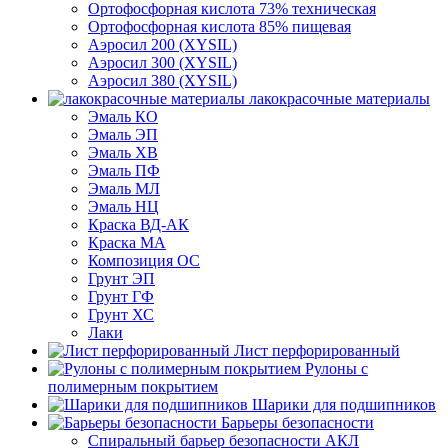
Ортофосфорная кислота 73% техническая
Ортофосфорная кислота 85% пищевая
Аэросил 200 (XYSIL)
Аэросил 300 (XYSIL)
Аэросил 380 (XYSIL)
лакокрасочные материалы
Эмаль КО
Эмаль ЭП
Эмаль ХВ
Эмаль ПФ
Эмаль МЛ
Эмаль НЦ
Краска ВД-АК
Краска МА
Композиция ОС
Грунт ЭП
Грунт ГФ
Грунт ХС
Лаки
Лист перфорированный
Рулоны с
полимерным покрытием
Шарики для подшипников
Барьеры безопасности
Спиральный барьер безопасности АКЛ