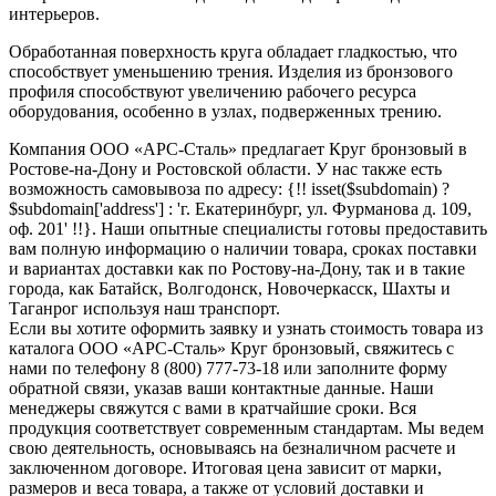
интерьеров.
Обработанная поверхность круга обладает гладкостью, что
способствует уменьшению трения. Изделия из бронзового
профиля способствуют увеличению рабочего ресурса
оборудования, особенно в узлах, подверженных трению.
Компания ООО «АРС-Сталь» предлагает Круг бронзовый в
Ростове-на-Дону и Ростовской области. У нас также есть
возможность самовывоза по адресу: {!! isset($subdomain) ?
$subdomain['address'] : 'г. Екатеринбург, ул. Фурманова д. 109,
оф. 201' !!}. Наши опытные специалисты готовы предоставить
вам полную информацию о наличии товара, сроках поставки
и вариантах доставки как по Ростову-на-Дону, так и в такие
города, как Батайск, Волгодонск, Новочеркасск, Шахты и
Таганрог используя наш транспорт.
Если вы хотите оформить заявку и узнать стоимость товара из
каталога ООО «АРС-Сталь» Круг бронзовый, свяжитесь с
нами по телефону 8 (800) 777-73-18 или заполните форму
обратной связи, указав ваши контактные данные. Наши
менеджеры свяжутся с вами в кратчайшие сроки. Вся
продукция соответствует современным стандартам. Мы ведем
свою деятельность, основываясь на безналичном расчете и
заключенном договоре. Итоговая цена зависит от марки,
размеров и веса товара, а также от условий доставки и