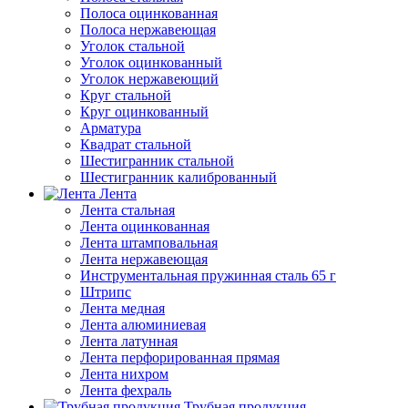
Полоса оцинкованная
Полоса нержавеющая
Уголок стальной
Уголок оцинкованный
Уголок нержавеющий
Круг стальной
Круг оцинкованный
Арматура
Квадрат стальной
Шестигранник стальной
Шестигранник калиброванный
Лента
Лента стальная
Лента оцинкованная
Лента штамповальная
Лента нержавеющая
Инструментальная пружинная сталь 65 г
Штрипс
Лента медная
Лента алюминиевая
Лента латунная
Лента перфорированная прямая
Лента нихром
Лента фехраль
Трубная продукция