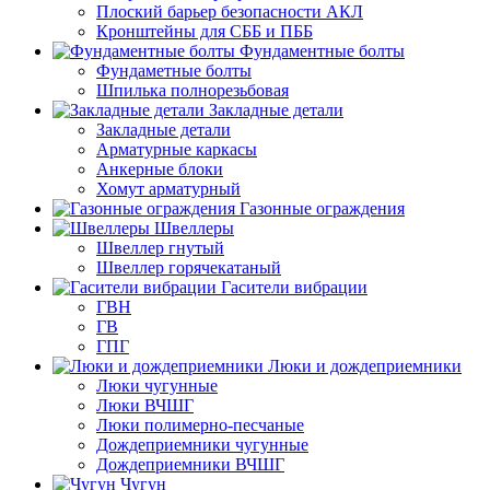
Плоский барьер безопасности АКЛ
Кронштейны для СББ и ПББ
Фундаментные болты
Фундаметные болты
Шпилька полнорезьбовая
Закладные детали
Закладные детали
Арматурные каркасы
Анкерные блоки
Хомут арматурный
Газонные ограждения
Швеллеры
Швеллер гнутый
Швеллер горячекатаный
Гасители вибрации
ГВН
ГВ
ГПГ
Люки и дождеприемники
Люки чугунные
Люки ВЧШГ
Люки полимерно-песчаные
Дождеприемники чугунные
Дождеприемники ВЧШГ
Чугун