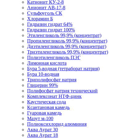
Катионит КУ-2-8
Анионит АВ-17-8
Сульфоуголь СК
Хлорамин Б
Гидразин гидрат 64%
Гидразин гидрат 100%
Этиленгликоль 99,9% (концентрат)
Пропиленгликоль 99,9% (концентрат)
Диэтиленгликоль 99,9% (концентрат)
Триэтиленгликоль 99,9% (концентрат)
Полиэтиленгликоль ПЭГ
Лимонная кислота
Бура 5-водная (тетраборат натрия)
Бура 10-водная
Триполифосфат натрия
Глицерин 99%
Полифосфат натрия технический
Комплексонат НТФ-цинк
Каустическая сода
Ксантановая камедь
Гуаровая камедь
Мазут м-100
Полиоксихлорид алюминия
Аква Аурат 30
Аква Аурат 18