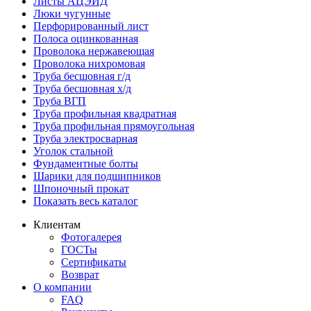
Листы АЦЭИД
Люки чугунные
Перфорированный лист
Полоса оцинкованная
Проволока нержавеющая
Проволока нихромовая
Труба бесшовная г/д
Труба бесшовная х/д
Труба ВГП
Труба профильная квадратная
Труба профильная прямоугольная
Труба электросварная
Уголок стальной
Фундаментные болты
Шарики для подшипников
Шпоночный прокат
Показать весь каталог
Клиентам
Фотогалерея
ГОСТы
Сертификаты
Возврат
О компании
FAQ