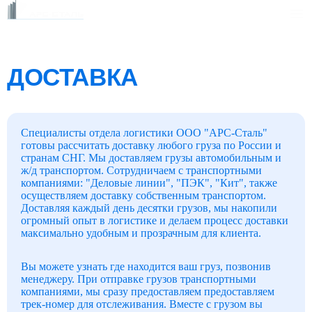
Каталог
ДОСТАВКА
Клиентам
Заказать звонок
Фотогалерея
Специалисты отдела логистики ООО "АРС-Сталь"
ГОСТы
готовы рассчитать доставку любого груза по России и
Сертификаты
странам СНГ. Мы доставляем грузы автомобильным и
ж/д транспортом. Сотрудничаем с транспортными
Возврат
компаниями: "Деловые линии", "ПЭК", "Кит", также
О компании
осуществляем доставку собственным транспортом.
Доставляя каждый день десятки грузов, мы накопили
FAQ
огромный опыт в логистике и делаем процесс доставки
Реквизиты
максимально удобным и прозрачным для клиента.
Контакты
Вы можете узнать где находится ваш груз, позвонив
Доставка
менеджеру. При отправке грузов транспортными
Оплата
компаниями, мы сразу предоставляем предоставляем
трек-номер для отслеживания. Вместе с грузом вы