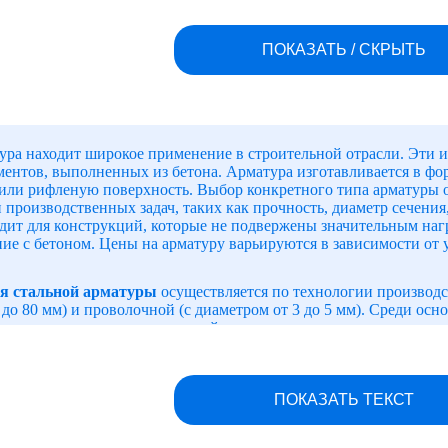
ПОКАЗАТЬ / СКРЫТЬ
ура находит широкое применение в строительной отрасли. Эти и
ентов, выполненных из бетона. Арматура изготавливается в фор
или рифленую поверхность. Выбор конкретного типа арматуры о
 производственных задач, таких как прочность, диаметр сечения,
дит для конструкций, которые не подвержены значительным нагр
ие с бетоном. Цены на арматуру варьируются в зависимости от 
я стальной арматуры
осуществляется по технологии производс
 до 80 мм) и проволочной (с диаметром от 3 до 5 мм). Среди о
иваемую, не свариваемую, устойчивую к коррозионному растрес
ю.
 ПРИМЕНЕНИЯ И ВОЗМОЖНОСТИ
ПОКАЗАТЬ ТЕКСТ
кат используется для различных целей, таких как производство