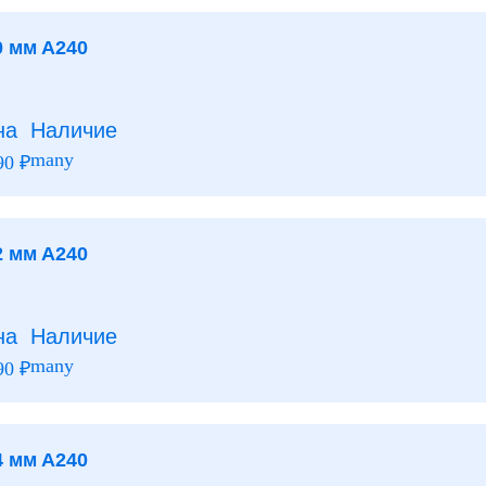
0 мм А240
на
Наличие
many
90
₽
2 мм А240
на
Наличие
many
90
₽
4 мм А240