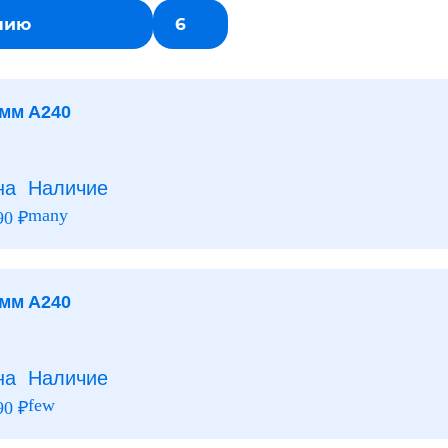
нию
6
 мм А240
на
Наличие
many
90
₽
 мм А240
на
Наличие
few
90
₽