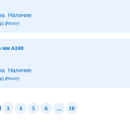
на
Наличие
many
40
₽
6 мм А240
на
Наличие
many
90
₽
3
4
5
6
...
10