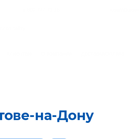
8-800-777-73-18
rostov@arsst
Клиентам
О компании
Доставка
Оплата
тове-на-Дону