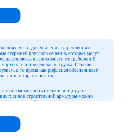
зделия служат для усиления, укрепления и
ме стержней круглого сечения, которые могут
существляется в зависимости от требований
 упругость и предельная нагрузка. Гладкая
узкам, в то время как рифленая обеспечивает
указанных характеристик.
тва: она может быть стержневой (пруток
сновных видов строительной арматуры можно
киванию и нестойкую к коррозионному
 сварных сеток, создание каркасов капитальных