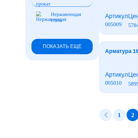
Нержавеющая
Артикул
Це
сталь
005009
578
Нихром и
фехраль
ПОКАЗАТЬ ЕЩЕ
Арматура 1
Фольга
Артикул
Це
Шпоночный
005010
589
прокат
Дробь стальная
1
2
Канаты и тросы
стальные