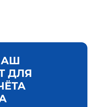
НАШ
Т ДЛЯ
ЧЁТА
А