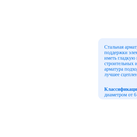
Листы АЦЭИД
Сетки
Стальная армат
Проволока
поддержки элем
иметь гладкую 
строительных и
Промышленная
арматура подхо
химия
лучшее сцеплен
лакокрасочные
Классификаци
материалы
диаметром от 6
выделить свар
растрескивани
Лист
перфорированный
ОБЛАСТИ
Рулоны с
полимерным
Арматурный про