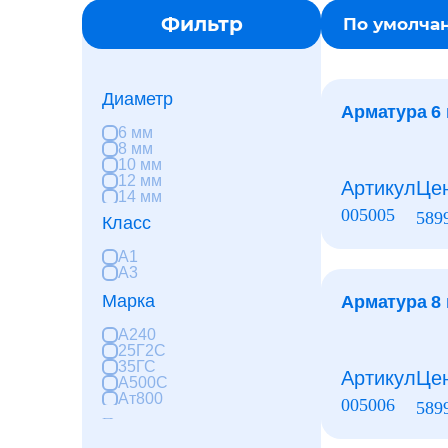
Фильтр
По умолча
Диаметр
Арматура 6
6 мм
8 мм
10 мм
12 мм
Артикул
Це
14 мм
16 мм
005005
589
Класс
18 мм
20 мм
А1
22 мм
А3
25 мм
28 мм
Марка
Арматура 8
32 мм
36 мм
А240
40 мм
25Г2С
35ГС
Артикул
Це
А500С
Ат800
005006
589
Показать еще