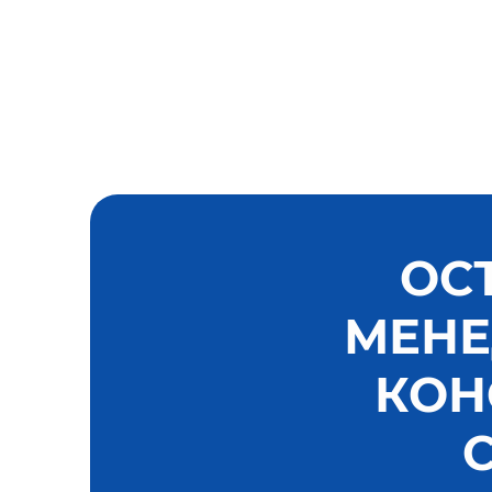
прокат
Медный прокат
Бронзовый
прокат
Латунный
прокат
ОС
МЕНЕ
КОН