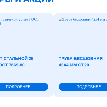
0) 777-73-18 или заполните форму обратной связи, указав ваши
шие сроки. Вся продукция соответствует современным стандарта
счете и заключенном договоре. Итоговая цена зависит от марки, 
олнительных услуг.
ние! Для юридических лиц в Ростовской области предусмотрена
Т СТАЛЬНОЙ 25
ТРУБА БЕСШОВНАЯ
ОСТ 7669-80
42X4 ММ СТ.20
ПОДРОБНЕЕ
ПОДРОБНЕЕ