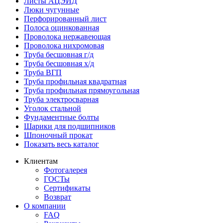
Листы АЦЭИД
Люки чугунные
Перфорированный лист
Полоса оцинкованная
Проволока нержавеющая
Проволока нихромовая
Труба бесшовная г/д
Труба бесшовная х/д
Труба ВГП
Труба профильная квадратная
Труба профильная прямоугольная
Труба электросварная
Уголок стальной
Фундаментные болты
Шарики для подшипников
Шпоночный прокат
Показать весь каталог
Клиентам
Фотогалерея
ГОСТы
Сертификаты
Возврат
О компании
FAQ