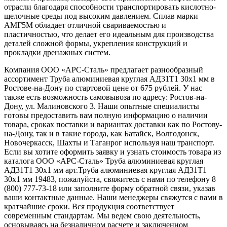
отрасли благодаря способности транспортировать кислотно-
щелочные среды под высоким давлением. Сплав марки
АМГ5М обладает отличной свариваемостью и
пластичностью, что делает его идеальным для производства
деталей сложной формы, укрепления конструкций и
прокладки дренажных систем.
Компания ООО «АРС-Сталь» предлагает разнообразный
ассортимент Труба алюминиевая круглая АД31Т1 30x1 мм в
Ростове-на-Дону по стартовой цене от 675 рублей. У нас
также есть возможность самовывоза по адресу: Ростов-на-
Дону, ул. Малиновского 3. Наши опытные специалисты
готовы предоставить вам полную информацию о наличии
товара, сроках поставки и вариантах доставки как по Ростову-
на-Дону, так и в такие города, как Батайск, Волгодонск,
Новочеркасск, Шахты и Таганрог используя наш транспорт.
Если вы хотите оформить заявку и узнать стоимость товара из
каталога ООО «АРС-Сталь» Труба алюминиевая круглая
АД31Т1 30x1 мм арт.Труба алюминиевая круглая АД31Т1
30x1 мм 19483, пожалуйста, свяжитесь с нами по телефону 8
(800) 777-73-18 или заполните форму обратной связи, указав
ваши контактные данные. Наши менеджеры свяжутся с вами в
кратчайшие сроки. Вся продукция соответствует
современным стандартам. Мы ведем свою деятельность,
основываясь на безналичном расчете и заключенном